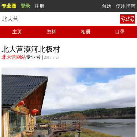
专业圈
登录
注册
台历
使用指南
北大营
主页
资料
相册
目录
北大营漠河北极村
北大营网站
专业号
|
2018-8-27