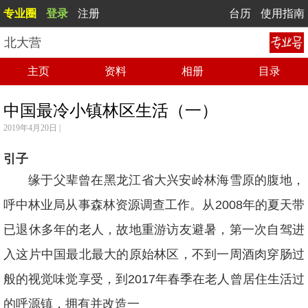
专业圈
登录
注册
台历
使用指南
北大营
主页
资料
相册
目录
中国最冷小镇林区生活（一）
2019年4月20日 |
引子
缘于父辈曾在黑龙江省大兴安岭林海雪原的腹地，
呼中林业局从事森林资源调查工作。从2008年的夏天带
已退休多年的老人，故地重游访友避暑，第一次自驾进
入这片中国最北最大的原始林区，不到一周酒肉穿肠过
般的视觉味觉享受，到2017年春季在老人曾居住生活过
的呼源镇，拥有并改造一